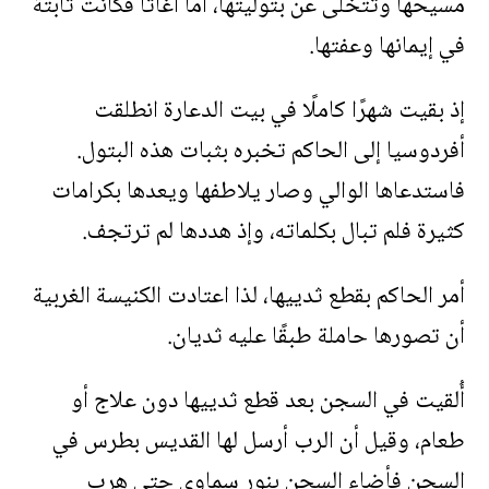
مسيحها وتتخلى عن بتوليتها، أما أغاثا فكانت ثابتة
في إيمانها وعفتها.
إذ بقيت شهرًا كاملًا في بيت الدعارة انطلقت
أفردوسيا إلى الحاكم تخبره بثبات هذه البتول.
فاستدعاها الوالي وصار يلاطفها ويعدها بكرامات
كثيرة فلم تبال بكلماته، وإذ هددها لم ترتجف.
أمر الحاكم بقطع ثدييها، لذا اعتادت الكنيسة الغربية
أن تصورها حاملة طبقًا عليه ثديان.
أُلقيت في السجن بعد قطع ثدييها دون علاج أو
طعام، وقيل أن الرب أرسل لها القديس بطرس في
السجن فأضاء السجن بنور سماوي حتى هرب