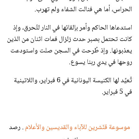
الحراس، أما هي فنالت الشفاء ولم تهرب.
استدعاها الحاكم وأمر بإلقائها في النار لتُحرق، وإذ
كانت تحتمل بصبر حدث زلزال فمات اثنان من الذين
يعذبونها. وإذ طُرحت في السجن صلت واستودعت
روحها في يدي ربنا يسوع.
تُعيِّد لها الكنيسة اليونانية في 6 فبراير، واللاتينية
في 5 فبراير.
موسوعة قنّشرين للآباء والقديسين والأعلام
. رصد