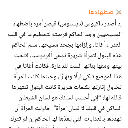
اضطهادها
إذ أصدر داكيوس (ديسيوس) قيصر أمره باضطهاد
المسيحيين وجد الحاكم فرصته لتحطيم ما في قلب
العذراء أغاثا، وإلزامها بجحد مسيحها. سلم الحاكم
هذه البتول لامرأة شريرة تدعى أفردوسيا، فتحت
بيتها ومعها بناتها الست للدعارة، فكانت أغاثا في
هذا الموضع تبكي ليلًا ونهارًا، وحينما كانت المرأة
تحاول إثارتها بكلمات شريرة كانت البتول تنتهرها
قائلة لها: “إني أحسب لسانك هو لسان الشيطان
الساكن في قلبك لا لسان امرأة”. حاولت المرأة أن
تهددها بالعذابات التي يعدّها لها الحاكم إن لم تترك