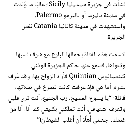
نشأت في جزيرة سيسيليا Sicily ؛ غالبًا ما وُلدت
في مدينة باليرما أو باليرمو Palermo،
واستشهدت في مدينة كاتانيا Catania نفس
الجزيرة.
اتسمت هذه الفتاة بجمالها البارع مع شرف نسبها
وتقواها، فسمع عنها حاكم الجزيرة الوثني
كينسيانوس Quintian فأراد الزواج بها، وقد عُرف
بشره. أما هي فإذ عرفت كانت تصرخ في صلاتها،
قائلة: “يا يسوع المسيح، رب الجميع، أنت ترى قلبي
وتعرف اشتياقي. أنت تملكني بكليتي كما أنا. أنا من
غنمك، اجعلني أهلًا أن أغلب الشيطان!”