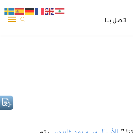
اتصل بنا
نا ”
للأب الياس مارون غاريوس
،
تم