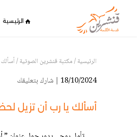
الرئيسية
الرئيسية
/
مكتبة قنشرين الصوتية
/
أسألك 
18/10/2024 |
شارك بتعليقك
أسألك يا رب أن تزيل لح
تأمل روحي يدور حول عنوان
” أس