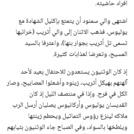
أفراد حاشيته.
اشتهى والي سمنود أن يتمتع بإكليل الشهادة مع
يوليوس، فذهب الاثنان إلى والي أتريب (خرائبها
تسمى تل أتريب بجوار بنها)، واعترفا بالسيد
المسيح، وتعرضا لعذابات كثيرة.
إذ كان الوثنيون يستعدون للاحتفال بعيد لأحد
آلهتهم بهيكل أتريب، زينوه وأشعلوا المصابيح، وصار
الكل في فرح. وإذا في منتصف الليل إذ كان
القديسان يوليوس وأركانيوس يصليان أرسل الرب
ملاكه لينزع رؤوس التماثيل ويحطم زينتها
ويلطخها بالسواد، وفي الصباح جاء الوثنيون بثيابهم