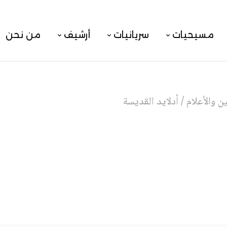
مسيحيات
سريانيات
أرشيف
من نحن
 والأعلام
/
أدلايد القديسة