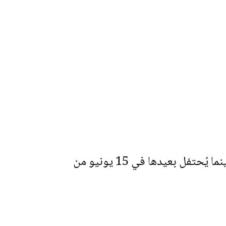
عانت في أواخر حياتها من فقدان البصر والشلل، وتوفيت بسلام في 11 يونيو 1250، بينما يُحتفل بعيدها في 15 يونيو من