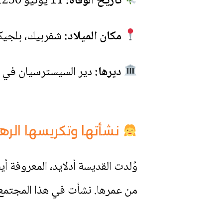
تاريخ الوفاة:
11 يونيو 1250
مكان الميلاد:
شفربيك، بلجيك
ديرها:
دير السيسترسيان في لا
نشأتها وتكريسها الره
وُلدت القديسة أدلايد، المعروفة أ
من عمرها. نشأت في هذا المجتمع ا