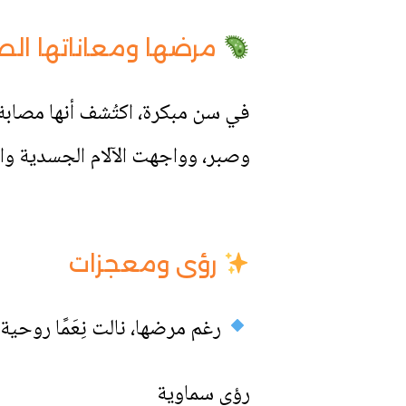
مرضها ومعاناتها الص
في سن مبكرة، اكتُشف أنها مصابة 
وصبر، وواجهت الآلام الجسدية وا
رؤى ومعجزات
رغم مرضها، نالت نِعَمًا روحية
رؤى سماوية