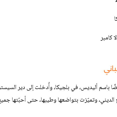
ا
 كامبر
باني
يضًا باسم أليديس، في بلجيكا، وأُدخلت إلى دير السيس
لديني، وتميّزت بتواضعها وطيبها، حتى أحبّتها جميع 