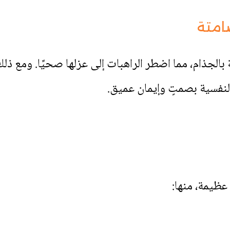
امتة
بالجذام، مما اضطر الراهبات إلى عزلها صحيًا. ومع ذل
لنفسية بصمتٍ وإيمان عميق.
 عظيمة، منها: