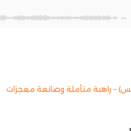
-:--
يس) – راهبة متأملة وصانعة معجزات