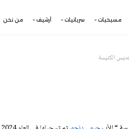
مسيحيات
سريانيات
أرشيف
من نحن
ديس الكنيسة
سة “
للأب
جيمي دنحو
، تم تسجيلها في العام 2024.