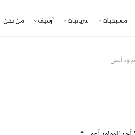
مسيحيات
سريانيات
أرشيف
من نحن
مولود أعمى
أحد المولود أعمى “
.