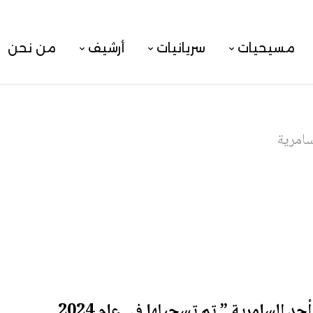
مسيحيات
سريانيات
أرشيف
من نحن
سامرية
حد السامرية ” تم تسجيلها في عام 2024
.