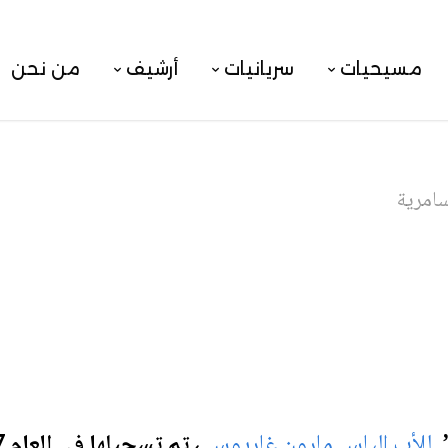
مسيحيات
سريانيات
أرشيف
من نحن
سامرية
”
للأب الياس مارون غاريوس
، تم تسجيلها في العام 2017.