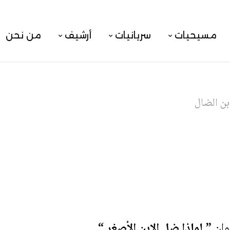
مسيحيات
سريانيات
أرشيف
من نحن
بن الضال
وان
” لماذا ضل الابن الأصغر “
.