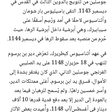
جوسلين من تتويج بالدوين الثالث في القدس في
ديسمبر 1143. التقى باسيليوس بار شومان
وأثناسيوس لاحقًا في أمد ورُسِم أسقفًا على
سيبابيرك، وهي أبرشية داخل أبرشية الرها، حيث
حُرم من منصبه بعد سقوط الرها في ديسمبر 1144.
في عهد أثناسيوس كبطريرك، تعرّض دير بن برسوم
للنهب في 18 حزيران 1148 على يد الصليبي
الفرنجي جوسلين الثاني، الذي كان يفتقر بشدة إلى
الأموال، فسرق يد ابن برسوم، أغلى ممتلكات الدير،
وأسر خمسين راهبًا. ولم يُسمح للرهبان فيما بعد
بالعودة إلى الدير إلا بعد دفع فدية قدرها 10 آلاف
دينار في أغسطس/آب 1148، وأُعيدت بعض الآثار