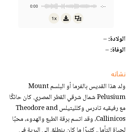
0:00
-:--
1x
الولادة:
–
الوفاة:
–
نشأته
ولد هذا القديس بالفرما أو البلسم Mount
Pelusium شمال شرقي القطر المصري. كان حائكًا
مع رفيقيه تادرس وكلليتيلس Theodore and
Callinicos، وقد اتسم برقة الطبع والهدوء، محبًا
لحياة التأمل. كثيرًا ما كان ينطلق إلى البرية في