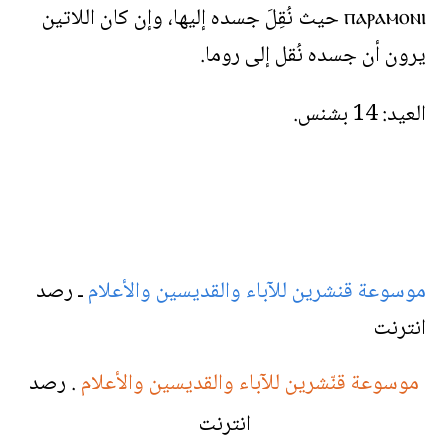
ⲡⲁⲣⲁⲙⲟⲛⲓ حيث نُقِلَ جسده إليها، وإن كان اللاتين
يرون أن جسده نُقل إلى روما.
العيد: 14 بشنس.
موسوعة قنشرين للآباء والقديسين والأعلام
ـ رصد
انترنت
موسوعة قنّشرين للآباء والقديسين والأعلام
. رصد
انترنت