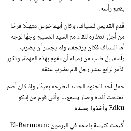
بقطع رأسه.
قُدم القديس للسياف، وكان أبيماخوس متهللًا فرحًا
من أجل انتظاره للقاء مع السيد المسيح وجهًا لوجه
أما السياف فكان يرتجف، ولم يجسر أن يضرب
رأسه، بل طلب من زميله أن يقوم بهذه المهمة، وتكرر
الأمر لرابع عشر رجل قام بضرب عنقه.
حمل أحد الجنود الجسد ليطرحه بعيدًا، وإذ كان أصم
انفتحت أذناه وصار يسمع… وأتى قوم من إدكو
Edku وأخذوا جسده.
أُقيمت كنيسة باسمه في البرمون El-Barmoun: