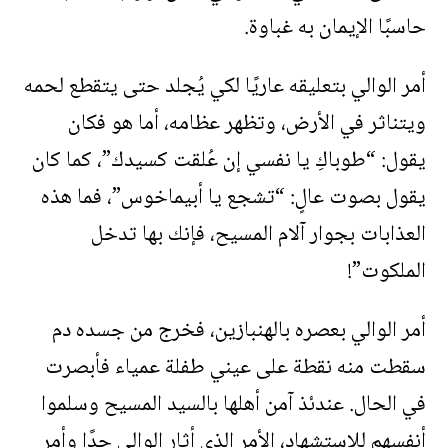
حاسبًا الإيمان به غباوة.
أمر الوالي بتعليقه عاريًا لكي يُجلد حتى يتقطع لحمه
ويتناثر في الأرض، وتظهر عظامه، أما هو فكان
يقول: “طوباكِ يا نفسي إن عُلقت كسيدك”، كما كان
يقول بصوت عالٍ: “تشجع يا أبيماخوس”، فما هذه
العذابات بجوار آلام المسيح، فإنك بها تدخل
الملكوت”!
أمر الوالي بعصره بالهنبازين، فخرج من جسده دم
سقطت منه نقطة على عيني طفلة عمياء فأبصرت
في الحال. عندئذ آمن أهلها بالسيد المسيح وسلموا
أنفسهم للاستشهاد، الأمر الذي أثار الوالي جدًا وأمر