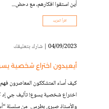
أين استقوا افكارهم، مع دحض...
اقرأ المزيد
04/09/2023 |
شارك بتعليقك
أيعيدون اختراع شخصية يسو
كيف أساء المتشككون المعاصرون فهم ش
اختراع شخصية يسوع! تأليف جي إد ك
والأستاذ صبري بطرس. من سلسلة “أس. 