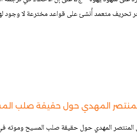
خر تحريف متعمد أُنشئ على قواعد مخترعة لا وجود له
منتصر المهدي حول حقيقة صلب المس
منتصر المهدي حول حقيقة صلب المسيح وموته في آ