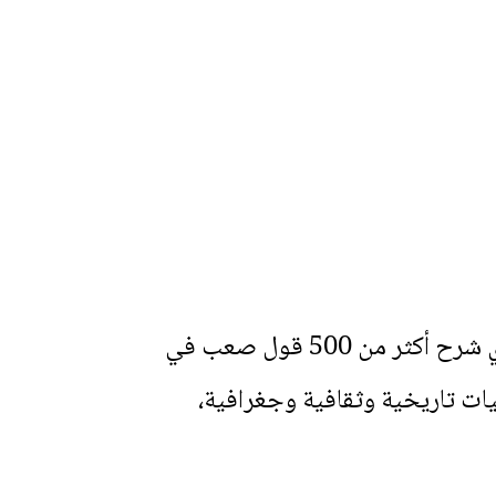
الكتاب الذي بين يديك مرجع رائع بحسب مؤلفيه، تقدّمه لك دار الثقافة في أربعة أجزاء تحوي شرح أكثر من 500 قول صعب في
يات تاريخية وثقافية وجغرافية،