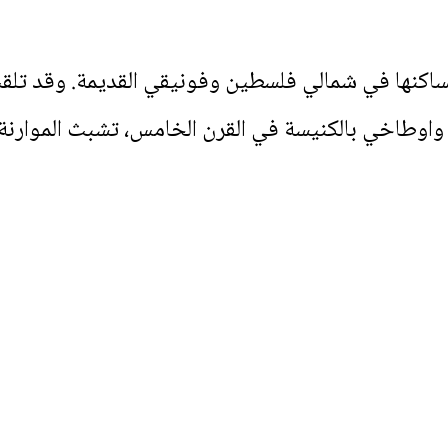
 مساكنها في شمالي فلسطين وفونيقي القديمة. وقد تل
 واوطاخي بالكنيسة في القرن الخامس، تشبث الموارنة 