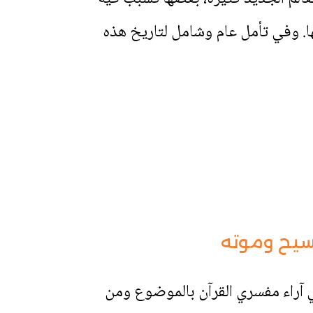
ا. وفي تأمل عام وشامل لتاريخ هذه
يح وموته
راء مفسري القرآن بالموضوع ومن