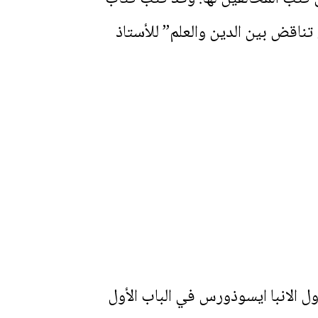
مر 71 عاماً، رداً على كتاب “هل من تناقض بين الدين والعلم” للأستاذ
ول الانبا ايسوذورس في الباب الأول