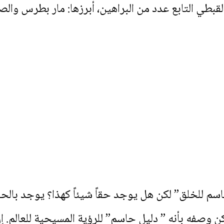
قبطي التابع عدد من البراهين، أبرزها: مار بطرس والصخ
حاسم للخلق” لكن هل يوجد حقاً شيئاً كهذا؟ يوجد با
ن وصفه بأنه ” دليل حاسم” للرؤية المسيحية للعالم. إ