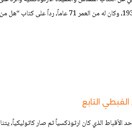
الاخاء والسلم بين الدين والعلم سنة 1938، وكان له من الع
القبطي التابع
الأقباط الذي كان ارثوذكسياً ثم صار كاثوليكياً، يتنا