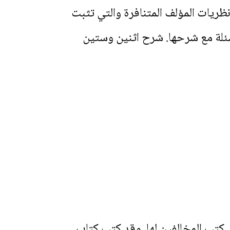
ظريات المؤلف المتنافرة والتي تثبت
سئلة مع شرحها. شرح اثنين وستين
 كتب المخالفين لها. وقد كتب كتاب