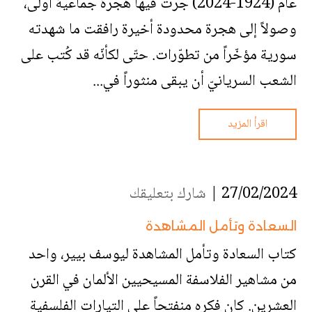
عام (1924-2024) جرت فيها هجرة جماعية أولى،
وصولاً إلى هجرة محدودة أخيرة رافقت ما شهدته
سورية مؤخّراً من تطوّرات. حتّى لكأنّه قد كُتب على
الشعب السريانيّ أن يبقى منثوراً في...
اقرأ المزيد
27/02/2024 |
شارك بتعليقك
السعادة وتأمل المشاهدة
كتاب السعادة وتأمل المشاهدة ليوسف بيير، واحد
من مشاهير الفلاسفة المسيحيين الألمان في القرن
العشرين. كان فكره منفتحاً على التيارات الفلسفية