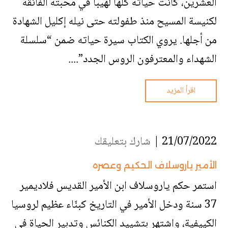
العشرين، كانت حياته كلها لهيباً في محبته الفائقة
لكنيسة المسيح منذ طفولته حتى نيله إكليل الشهادة
من أجلها. يروي الكتاب سيرة حياته ضمن “سلسلة
الشهداء والمعترفون الروس الجدد”....
اقرأ المزيد
21/07/2022 |
شارك بتعليقك
الأمير ياروسلاف الحكيم وعصره
استمر حكم ياروسلاف ابن الأمير القديس فلاديمير
37 سنة ودخل الأمير في التاريخ كبنّاء عظيم لروسيا
الكييفية، واشتهر بتشييد الكنائس وتدبير الحياة في