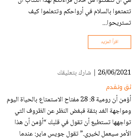
هي أن تتمكنوا من خلال قراءتكم لهذا الكتاب أن
تتمتعوا بالسلام في أرواحكم وتتعلموا كيف
تستريحوا...
اقرأ المزيد
26/06/2021 |
شارك بتعليقك
ثق وتقدم
أؤمن أن رومية 8: 28 مفتاح الاستمتاع بالحياة اليوم
ومواجهة الغد بثقة فبغض النظر عن الظروف التي
تواجهها تستطيع أن تقول في قلبك “أؤمن أن هذا
الأمر سيعمل لخيري.” تقول جويس ماير: عندما