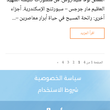
القمص لوقا سيداروس. من منشورات كنيسة الشهيد
العظيم مار جرجس – سبورتنج الإسكندرية. أجزاء
أخرى: رائحة المسيح في حياة أبرار معاصرين –...
اقرأ المزيد
الصفحة 1 من 4
1
2
3
4
»
سياسة الخصوصية
شروط الاستخدام