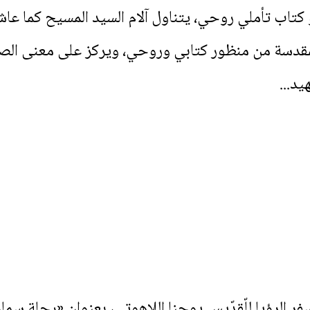
تاب تأملي روحي، يتناول آلام السيد المسيح كما عاشت
مقدسة من منظور كتابي وروحي، ويركز على معنى الصل
يد...
ر الرؤيا للّقدّيس يوحنا اللاهوتي، بعنوان «رحلة سما