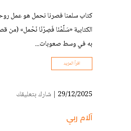
كتاب سلمنا فصرنا نحمل هو عمل روحي م
الكتابية «سَلَّمْنَا فَصِرْنَا نَحْمل»
به في وسط صعوبات...
اقرأ المزيد
29/12/2025 |
شارك بتعليقك
آلام ربي