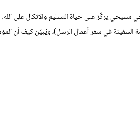
سيحي يركّز على حياة التسليم والاتكال على الله. ي
 (من قصة السفينة في سفر أعمال الرسل)، ويُبيّن كيف أن ا