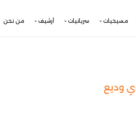
مسيحيات
سريانيات
أرشيف
من نحن
ي وديع