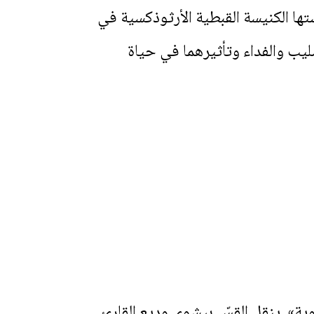
ها الكنيسة القبطية الأرثوذكسية في
يب والفداء وتأثيرهما في حياة
وية». ينقل القسّ بيشوي وديع القارئ