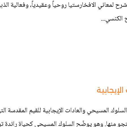
شرح لمعاني الافخارستيا روحياً وعقيدياً، وفعالية ا
الكنسي...
لإيجابية
وك المسيحي والعادات الإيجابية للقيم المقدسة التي
ننجو منها. وهو يوضّح السلوك المسيحي كحياة رائدة ت