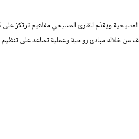
لمسيحية ويقدّم للقارئ المسيحي مفاهيم ترتكز على ك
ن خلاله مبادئ روحية وعملية تساعد على تنظيم الحياة