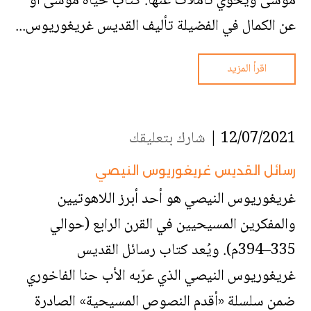
موسى ويحوي تأملات عنها. كتاب حياة موسى أو
عن الكمال في الفضيلة تأليف القديس غريغوريوس...
اقرأ المزيد
12/07/2021 |
شارك بتعليقك
رسائل القديس غريغوريوس النيصي
غريغوريوس النيصي هو أحد أبرز اللاهوتيين
والمفكرين المسيحيين في القرن الرابع (حوالي
335–394م). ويُعد كتاب رسائل القديس
غريغوريوس النيصي الذي عرّبه الأب حنا الفاخوري
ضمن سلسلة «أقدم النصوص المسيحية» الصادرة