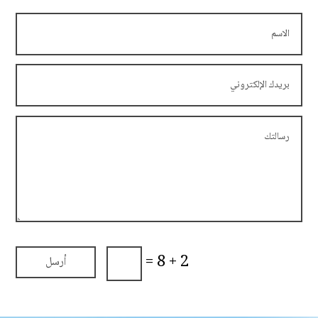
=
2 + 8
أرسل